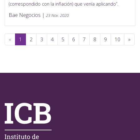
(correspondido con la inflación) que venía aplicando”.
Bae Negocios |
23 Nov. 2020
(current)
«
1
2
3
4
5
6
7
8
9
10
»