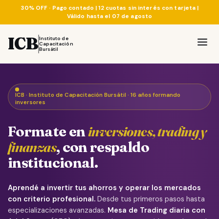
30% OFF · Pago contado | 12 cuotas sin interés con tarjeta |
Válido hasta el 07 de agosto
ICB
Instituto de
Capacitación
Bursátil
ICB · Instituto de Capacitación Bursátil · 16 años formando
inversores
Formate en
inversiones, trading y
finanzas
, con respaldo
institucional.
Aprendé a invertir tus ahorros y operar los mercados
con criterio profesional.
Desde tus primeros pasos hasta
especializaciones avanzadas.
Mesa de Trading diaria con