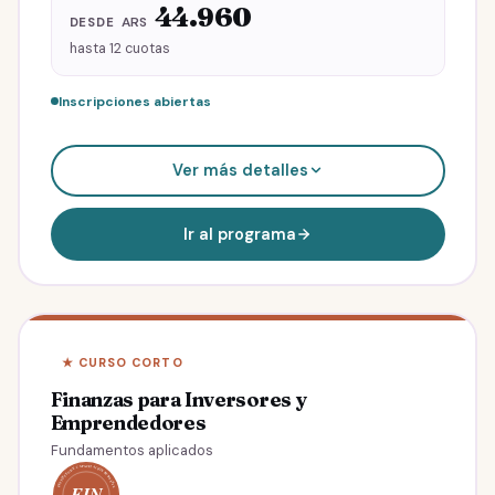
44.960
ARS
DESDE
hasta 12 cuotas
Inscripciones abiertas
IBUR® · Inversiones Bursátiles
Ver más detalles
Finanzas para Inversores y Emprendedores
Casos aplicados de valuación y planificación
Ir al programa
Hasta
12
cuotas
ARS
44.960
/mes
Total
539.520
Al contado
30% OFF
★ CURSO CORTO
ARS
377.664
539.520
· Ahorrás 161.856
Finanzas para Inversores y
Emprendedores
Fundamentos aplicados