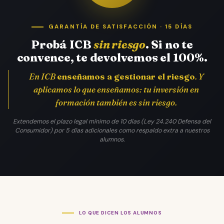
GARANTÍA DE SATISFACCIÓN · 15 DÍAS
Probá ICB
sin riesgo
. Si no te
convence, te devolvemos el 100%.
En ICB
enseñamos a gestionar el riesgo
. Y
aplicamos lo que enseñamos: tu inversión en
formación también es sin riesgo.
Extendemos el plazo legal mínimo de 10 días (Ley 24.240 Defensa del
Consumidor) por 5 días adicionales como respaldo extra a nuestros
alumnos.
LO QUE DICEN LOS ALUMNOS