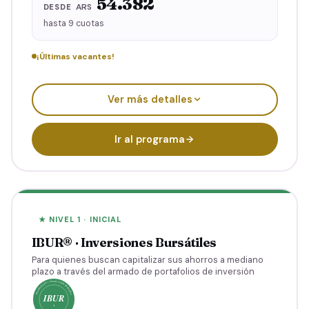
54.382
ARS
DESDE
hasta 9 cuotas
¡Últimas vacantes!
Trading técnico avanzado
Ver más detalles
CFDs, forex y criptomonedas
Gestión del riesgo y psicotrading
Clínicas en vivo con Ariel Squeo
Ir al programa
Mesa de Trading diaria (4 meses)
Hasta
9
cuotas
ARS
54.382
/mes
Total
489.440
★ NIVEL 1 · INICIAL
IBUR® · Inversiones Bursátiles
Al contado
30% OFF
ARS
342.608
Para quienes buscan capitalizar sus ahorros a mediano
489.440
· Ahorrás 146.832
plazo a través del armado de portafolios de inversión