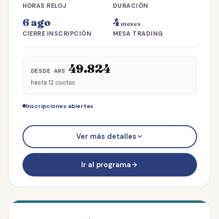
HORAS RELOJ
DURACIÓN
6 ago
4
meses
CIERRE INSCRIPCIÓN
MESA TRADING
49.824
ARS
DESDE
hasta 12 cuotas
Inscripciones abiertas
IPRO® · Trading con Operatoria en VIVO
Ver más detalles
Finanzas para Inversores y Emprendedores
Clínicas en vivo con Ariel Squeo
Mesa de Trading diaria (4 meses)
Ir al programa
Hasta
12
cuotas
ARS
49.824
/mes
Total
597.894