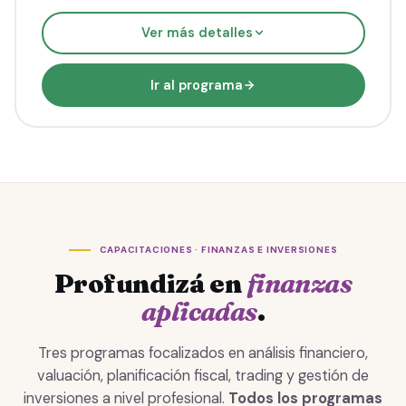
Activos tradicionales: acciones, bonos, ETFs
Ver más detalles
Análisis técnico introductorio
Administración de carteras
Mesa de Trading diaria (1 mes)
Ir al programa
Hasta
6
cuotas
ARS
56.413
/mes
Total
338.480
Al contado
20% OFF
ARS
270.784
338.480
· Ahorrás 67.696
CAPACITACIONES · FINANZAS E INVERSIONES
Profundizá en
finanzas
aplicadas
.
Tres programas focalizados en análisis financiero,
valuación, planificación fiscal, trading y gestión de
inversiones a nivel profesional.
Todos los programas