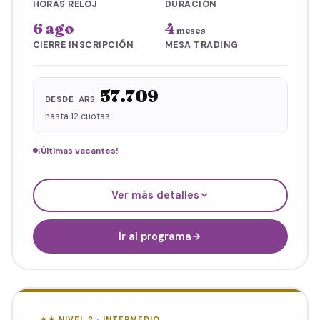
HORAS RELOJ
DURACIÓN
6 ago
4
meses
CIERRE INSCRIPCIÓN
MESA TRADING
57.709
ARS
DESDE
hasta 12 cuotas
¡Últimas vacantes!
IBUR® · Inversiones Bursátiles
Ver más detalles
IPRO® · Trading con Operatoria en VIVO
Finanzas para Inversores y Emprendedores
Cripto y Blockchain
Ir al programa
BONUS
Clínicas en vivo con Ariel Squeo
Mesa de Trading diaria (4 meses)
Hasta
12
cuotas
★★ NIVEL 2 · INTERMEDIO