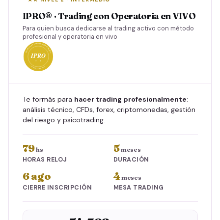
ARS
57.709
/mes
Total
692.519
IPRO® · Trading con Operatoria en VIVO
Para quien busca dedicarse al trading activo con método
Al contado
30% OFF
profesional y operatoria en vivo
ARS
484.763
692.519
· Ahorrás 207.755
Ahorrás
790.898
−53%
vs comprar IBUR + IPRO + Finanzas + Cripto por
separado
Te formás para
hacer trading profesionalmente
:
análisis técnico, CFDs, forex, criptomonedas, gestión
del riesgo y psicotrading.
79
5
hs
meses
HORAS RELOJ
DURACIÓN
6 ago
4
meses
CIERRE INSCRIPCIÓN
MESA TRADING