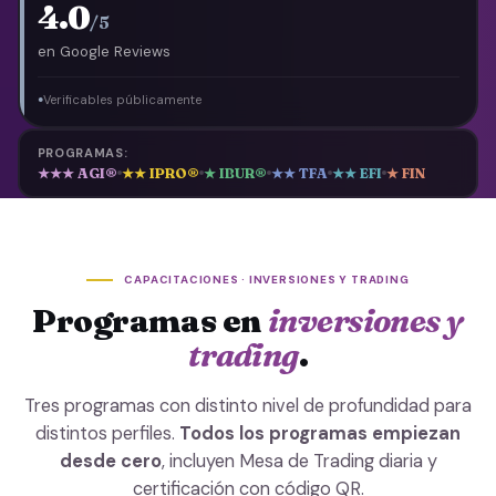
4.0
/5
en Google Reviews
Verificables públicamente
●
PROGRAMAS:
★★★ AGI®
★★ IPRO®
★ IBUR®
★★ TFA
★★ EFI
★ FIN
CAPACITACIONES · INVERSIONES Y TRADING
Programas en
inversiones y
trading
.
Tres programas con distinto nivel de profundidad para
distintos perfiles.
Todos los programas empiezan
desde cero
, incluyen Mesa de Trading diaria y
certificación con código QR.