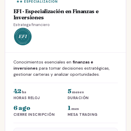
★★ ESPECIALIZACIÓN
Al contado
30% OFF
ARS
418.525
EFI · Especialización en Finanzas e
597.894
· Ahorrás 179.368
Inversiones
Estratega financiero
Conocimientos esenciales en
finanzas e
inversiones
para tomar decisiones estratégicas,
gestionar carteras y analizar oportunidades.
42
5
hs
meses
HORAS RELOJ
DURACIÓN
6 ago
1
mes
CIERRE INSCRIPCIÓN
MESA TRADING