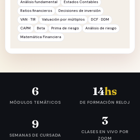
Análisis fundamental
Estados Contables
Ratios financieros
Decisiones de inversión
VAN · TIR
Valuación por múltiplos
DCF · DDM
CAPM
Beta
Prima de riesgo
Análisis de riesgo
Matemática Financiera
6
14
hs
MÓDULOS TEMÁTICOS
DE FORMACIÓN RELOJ
3
9
CLASES EN VIVO POR
SEMANAS DE CURSADA
ZOOM