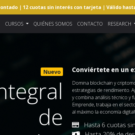
ontado | 12 cuotas sin interés con tarjeta | Válido hast
CURSOS
QUIÉNES SOMOS
CONTACTO
RESEARCH
Conviértete en un e
Nuevo
ntegral
Domina blockchain y cripto
estrategias de rendimiento. A
y combina análisis técnico y
Emprende, trabaja en el secto
de
al máximo la economía digital
Hasta 6 cuotas sin
Hasta 20% de des