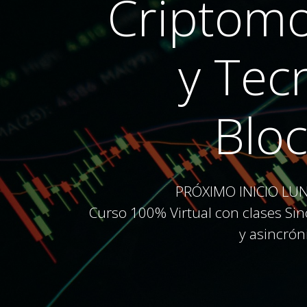
Criptom
y Tec
Blo
PRÓXIMO INICIO LU
Curso 100% Virtual con clases Sin
y asincró