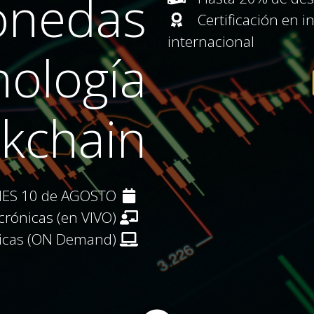
onedas
Certificación en i
internacional
nología
ckchain
NES 10 de AGOSTO
crónicas (en VIVO)
nicas (ON Demand)