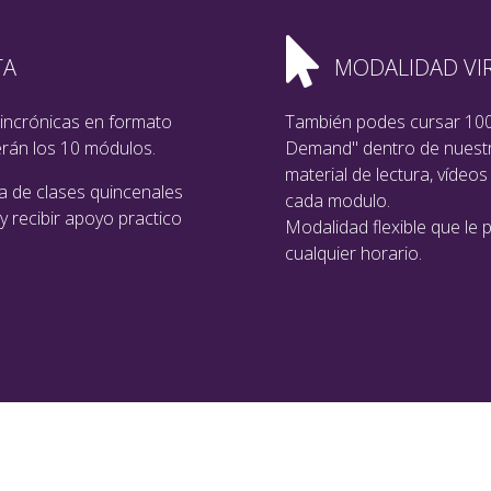
TA
MODALIDAD V
sincrónicas en formato
También podes cursar 100
erán los 10 módulos.
Demand" dentro de nuestr
material de lectura, vídeos
ipa de clases quincenales
cada modulo.
 recibir apoyo practico
Modalidad flexible que le 
cualquier horario.