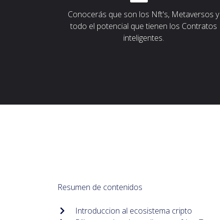
Conocerás que son los Nft's, Metaversos y
todo el potencial que tienen los Contratos
inteligentes.
Resumen de contenidos
Introduccion al ecosistema cripto