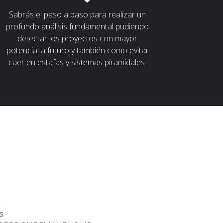
Sabrás el paso a paso para realizar un
profundo análisis fundamental pudiendo
detectar los proyectos con mayor
potencial a futuro y también como evitar
caer en estafas y sistemas piramidales.
s