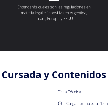
Entenderás cuales son las regulaciones en
materia legal e impositiva en Argentina,
Latam, Europa y EEUU.
Cursada y Contenidos
Ficha Técnica
Carga horaria total: 15 h