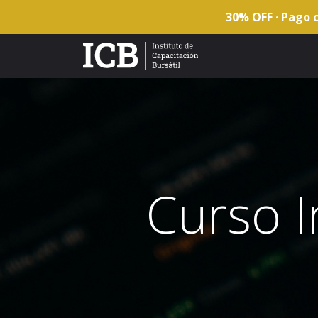
30% OFF · Pago c
Curso I