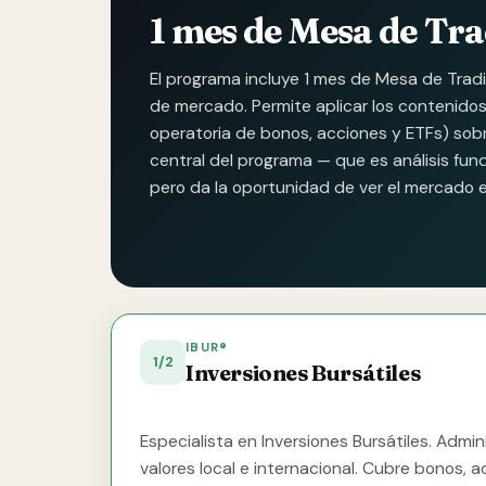
1 mes de Mesa de Tr
El programa incluye 1 mes de Mesa de Tra
de mercado. Permite aplicar los contenidos 
operatoria de bonos, acciones y ETFs) sobre
central del programa — que es análisis fun
pero da la oportunidad de ver el mercado e
IBUR®
1/2
Inversiones Bursátiles
Especialista en Inversiones Bursátiles. Adm
valores local e internacional. Cubre bonos, a