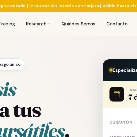
go contado | 12 cuotas sin interés con tarjeta | Válido hasta el
Trading
Research
Quiénes Somos
Contacto
pago único
Especializ
sis
INS
7 
a tus
ursátiles
.
DURACIÓN