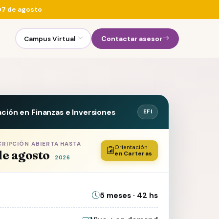
 07 de agosto
Campus Virtual
Contactar asesor
ación en Finanzas e Inversiones
EFI
CRIPCIÓN ABIERTA HASTA
Orientación
de agosto
en Carteras
2026
5 meses · 42 hs