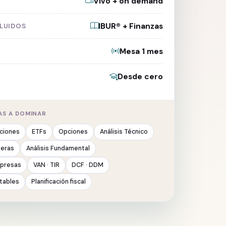
Vivo + on demand
IBUR® + Finanzas
LUIDOS
Mesa 1 mes
Desde cero
AS A DOMINAR
ciones
ETFs
Opciones
Análisis Técnico
teras
Análisis Fundamental
mpresas
VAN · TIR
DCF · DDM
tables
Planificación fiscal