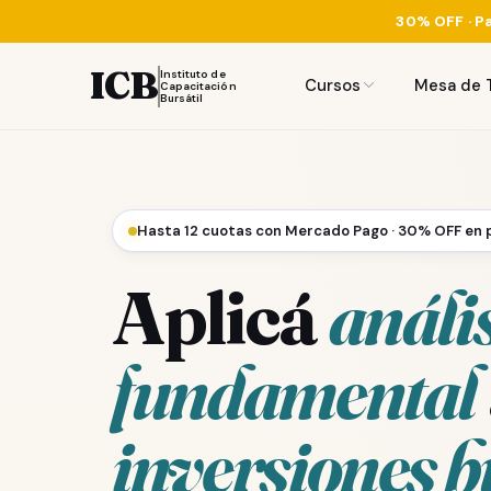
30% OFF · Pa
ICB
Instituto de
Cursos
Mesa de 
Capacitación
Bursátil
Hasta 12 cuotas con Mercado Pago · 30% OFF en 
Aplicá
análi
fundamental
inversiones b