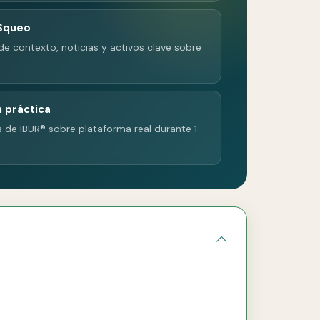
 Squeo
de contexto, noticias y activos clave sobre
n práctica
s de IBUR® sobre plataforma real durante 1