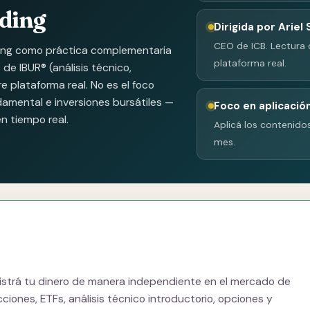
ading
Dirigida por Ariel
CEO de ICB. Lectura 
ding como práctica complementaria
plataforma real.
de IBUR® (análisis técnico,
 plataforma real. No es el foco
damental e inversiones bursátiles —
Foco en aplicació
n tiempo real.
Aplicá los contenido
mes.
inistrá tu dinero de manera independiente en el mercado de
cciones, ETFs, análisis técnico introductorio, opciones y