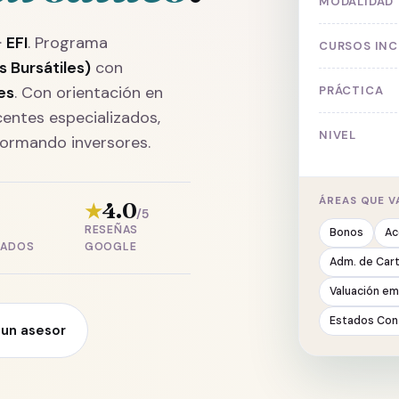
MODALIDAD
·
EFI
. Programa
CURSOS INC
s Bursátiles)
con
es
. Con orientación en
PRÁCTICA
entes especializados,
NIVEL
 formando inversores.
ÁREAS QUE V
4.0
★
/5
RESEÑAS
Bonos
Ac
ZADOS
GOOGLE
Adm. de Car
Valuación e
Estados Con
 un asesor