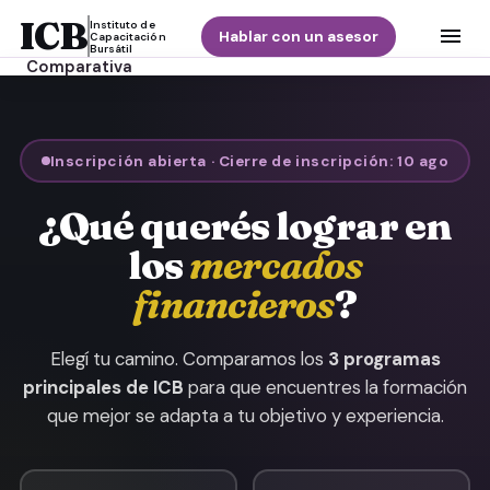
Tu objetivo
ICB
Instituto de
Hablar con un asesor
Capacitación
Bursátil
Comparativa
Por qué ICB
Inscripción abierta · Cierre de inscripción: 10 ago
FAQs
¿Qué querés lograr en
los
mercados
financieros
?
Elegí tu camino. Comparamos los
3 programas
principales de ICB
para que encuentres la formación
que mejor se adapta a tu objetivo y experiencia.