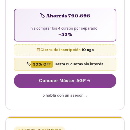
🏷️ Ahorrás 790.898
vs comprar los 4 cursos por separado ·
−53%
Cierre de inscripción:
10 ago
30% OFF
🏷️
· Hasta 12 cuotas sin interés
Conocer Máster AGI®
o hablá con un asesor →